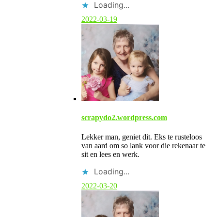
b
Loading...
y
p
2022-03-19
o
s
t
a
u
t
h
o
r
scrapydo2.wordpress.com
Lekker man, geniet dit. Eks te rusteloos
van aard om so lank voor die rekenaar te
sit en lees en werk.
Loading...
2022-03-20