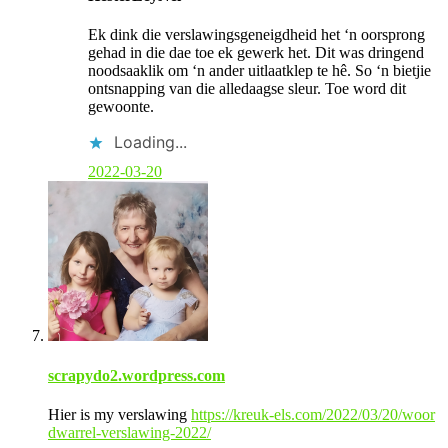
m
m
Ek dink die verslawingsgeneigdheid het ‘n oorsprong
e
gehad in die dae toe ek gewerk het. Dit was dringend
n
noodsaaklik om ‘n ander uitlaatklep te hê. So ‘n bietjie
t
ontsnapping van die alledaagse sleur. Toe word dit
b
gewoonte.
y
p
Loading...
o
s
2022-03-20
t
a
u
t
h
o
r
scrapydo2.wordpress.com
Hier is my verslawing
https://kreuk-els.com/2022/03/20/woor
dwarrel-verslawing-2022/