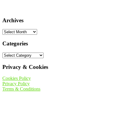
a
u
t
Archives
h
o
Archives
r
Categories
Categories
Privacy & Cookies
Cookies Policy
Privacy Policy
Terms & Conditions