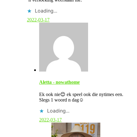
n
t
Loading...
b
y
2022-03-17
p
o
s
t
a
u
t
h
o
r
Aletta - nowathome
Ek ook nie😊 ek speel ook die nytimes een.
Slegs 1 woord n dag☺️
Loading...
2022-03-17