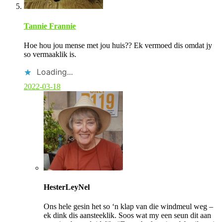
Tannie Frannie
Hoe hou jou mense met jou huis?? Ek vermoed dis omdat jy
so vermaaklik is.
Loading...
2022-03-18
C
o
HesterLeyNel
m
m
Ons hele gesin het so ‘n klap van die windmeul weg –
e
ek dink dis aansteeklik. Soos wat my een seun dit aan
n