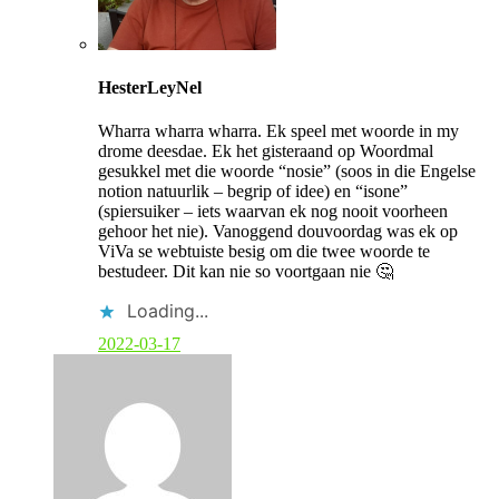
C
o
HesterLeyNel
m
m
Wharra wharra wharra. Ek speel met woorde in my
e
drome deesdae. Ek het gisteraand op Woordmal
n
gesukkel met die woorde “nosie” (soos in die Engelse
t
notion natuurlik – begrip of idee) en “isone”
b
(spiersuiker – iets waarvan ek nog nooit voorheen
y
gehoor het nie). Vanoggend douvoordag was ek op
p
ViVa se webtuiste besig om die twee woorde te
o
bestudeer. Dit kan nie so voortgaan nie 🤔
s
t
Loading...
a
u
2022-03-17
t
h
o
r