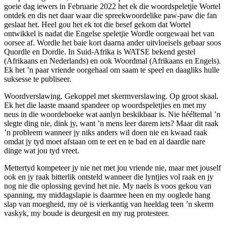
goeie dag iewers in Februarie 2022 het ek die woordspeletjie Wortel
ontdek en dis net daar waar die spreekwoordelike paw-paw die fan
geslaat het. Heel gou het ek tot die besef gekom dat Wortel
ontwikkel is nadat die Engelse speletjie Wordle oorgewaai het van
oorsee af. Wordle het baie kort daarna ander uitvloeisels gebaar soos
Quordle en Dordle. In Suid-Afrika is WATSE bekend gestel
(Afrikaans en Nederlands) en ook Woordmal (Afrikaans en Engels).
Ek het ’n paar vriende oorgehaal om saam te speel en daagliks hulle
suksesse te publiseer.
Woordverslawing. Gekoppel met skermverslawing. Op groot skaal.
Ek het die laaste maand spandeer op woordspeletjies en met my
neus in die woordeboeke wat aanlyn beskikbaar is. Nie hééltemal ’n
slegte ding nie, dink jy, want ’n mens leer darem iets? Maar dit raak
’n probleem wanneer jy niks anders wil doen nie en kwaad raak
omdat jy tyd moet afstaan om te eet en te bad en al daardie nare
dinge wat jou tyd vreet.
Mettertyd kompeteer jy nie net met jou vriende nie, maar met jouself
ook en jy raak bitterlik ontsteld wanneer die lyntjies vol raak en jy
nog nie die oplossing gevind het nie. My naels is voos gekou van
spanning, my middagslapie is daarmee heen en my ooglede hang
slap van moegheid, my oë is vierkantig van heeldag teen ’n skerm
vaskyk, my boude is deurgesit en my rug protesteer.