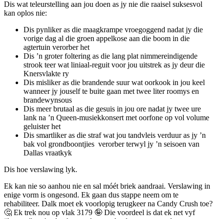
Dis wat teleurstelling aan jou doen as jy nie die raaisel suksesvol
kan oplos nie:
Dis pynliker as die maagkrampe vroegoggend nadat jy die
vorige dag al die groen appelkose aan die boom in die
agtertuin verorber het
Dis ’n groter foltering as die lang plat nimmereindigende
strook teer wat liniaal-reguit voor jou uitstrek as jy deur die
Knersvlakte ry
Dis misliker as die brandende suur wat oorkook in jou keel
wanneer jy jouself te buite gaan met twee liter roomys en
brandewynsous
Dis meer brutaal as die gesuis in jou ore nadat jy twee ure
lank na ’n Queen-musiekkonsert met oorfone op vol volume
geluister het
Dis smartliker as die straf wat jou tandvleis verduur as jy ’n
bak vol grondboontjies verorber terwyl jy ’n seisoen van
Dallas vraatkyk
Dis hoe verslawing lyk.
Ek kan nie so aanhou nie en sal móét briek aandraai. Verslawing in
enige vorm is ongesond. Ek gaan dus stappe neem om te
rehabiliteer. Dalk moet ek voorlopig terugkeer na Candy Crush toe?
🤔 Ek trek nou op vlak 3179 🤪 Die voordeel is dat ek net vyf