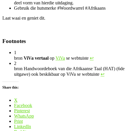
deel vorm van hierdie uitdaging.
Gebruik die hutsmerke #Woordwarrel #Afrikaans
Laat waai en geniet dit.
Footnotes
1
bron
ViVa vertaal
op
ViVa
se webtuiste
↩︎
2
bron Handwoordeboek van die Afrikaanse Taal (HAT) (6de
uitgawe) ook beskikbaar op ViVa se webtuiste
↩︎
Share this:
X
Facebook
Pinterest
WhatsApp
Print
LinkedIn