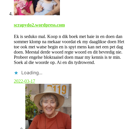
t
h
o
r
scrapydo2.wordpress.com
Ek is seduko mal. Koop n dik boek met baie in en doen dan
sommer klomp na mekaar voordat ek my daaglikse doen Het
toe ook met watse begin en is spyt mens kan net een pet dag
doen. Meestal derde woord regte woord en dit bevredig nie.
Probeer engelse blokraaisel doen maar my kennis is te min.
Soek al die woorde op. Ai en dis tydrowend.
Loading...
2022-03-17