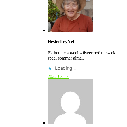
C
o
HesterLeyNel
m
m
Ek het nie soveel wilsvermoë nie – ek
e
speel sommer almal.
n
t
Loading...
b
y
2022-03-17
p
o
s
t
a
u
t
h
o