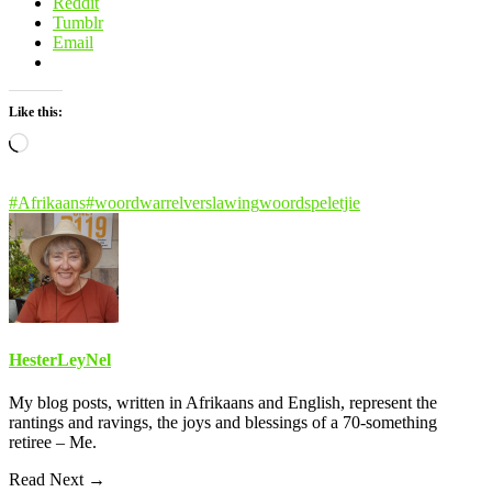
Reddit
Tumblr
Email
Like this:
Loading…
#Afrikaans
#woordwarrel
verslawing
woordspeletjie
HesterLeyNel
My blog posts, written in Afrikaans and English, represent the
rantings and ravings, the joys and blessings of a 70-something
retiree – Me.
Read Next →