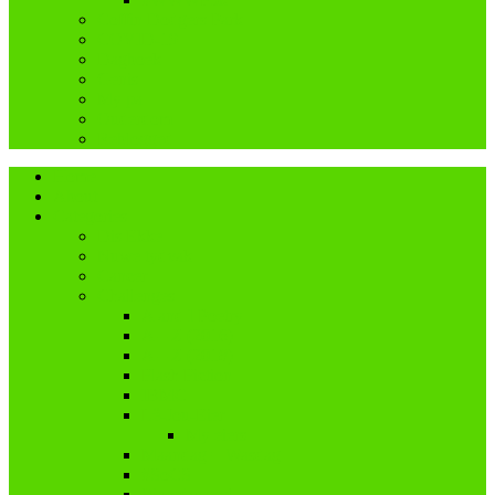
Coffin Dodgers Park
COVID-19
Dagboek
Genis
My pa
Ouderdom
Reblogged
Home
About
Categories
Dis Ekke
Nuwe tydvak
Cancer
Challenges
A and I Poetry
A – Z (2016)
A – Z (2018)
Flash Fiction
IBMC
Lê-Jou-Eier
My eiers
Maandag = Wasdag
#SoCS
Woordwarrel