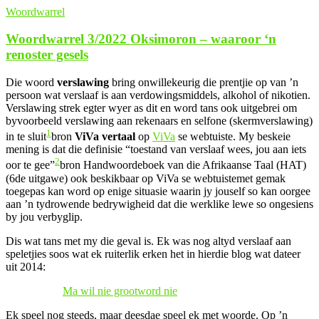
Woordwarrel
Woordwarrel 3/2022 Oksimoron – waaroor ‘n
renoster gesels
Die woord
verslawing
bring onwillekeurig die prentjie op van ’n
persoon wat verslaaf is aan verdowingsmiddels, alkohol of nikotien.
Verslawing strek egter wyer as dit en word tans ook uitgebrei om
byvoorbeeld verslawing aan rekenaars en selfone (skermverslawing)
1
in te sluit
bron
ViVa vertaal
op
ViVa
se webtuiste
. My beskeie
mening is dat die definisie “toestand van verslaaf wees, jou aan iets
2
oor te gee”
bron Handwoordeboek van die Afrikaanse Taal (HAT)
(6de uitgawe) ook beskikbaar op ViVa se webtuiste
met gemak
toegepas kan word op enige situasie waarin jy jouself so kan oorgee
aan ’n tydrowende bedrywigheid dat die werklike lewe so ongesiens
by jou verbyglip.
Dis wat tans met my die geval is. Ek was nog altyd verslaaf aan
speletjies soos wat ek ruiterlik erken het in hierdie blog wat dateer
uit 2014:
Ma wil nie grootword nie
Ek speel nog steeds, maar deesdae speel ek met woorde. Op ’n