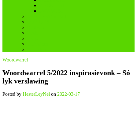
WPChallenge
#WWWP5k
Coffin Dodgers Park
COVID-19
Dagboek
Genis
My pa
Ouderdom
Reblogged
Woordwarrel
Woordwarrel 5/2022 inspirasievonk – Só
lyk verslawing
Posted
by
HesterLeyNel
on
2022-03-17