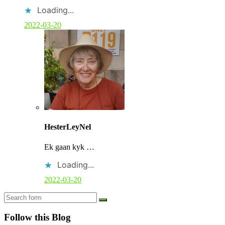
Loading...
2022-03-20
C
o
HesterLeyNel
m
m
Ek gaan kyk …
e
n
Loading...
t
b
2022-03-20
y
p
Search
o
s
Follow this Blog
t