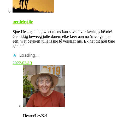
u
t
h
o
r
perdebytjie
Sjoe Hester, nie geweet mens kan soveel verslawings hê nie!
Gelukkig beweeg julle darem elke keer aan na ‘n volgende
een, wat beteken julle is nie té verslaaf nie. Ek het dit nou baie
geniet!
Loading...
2022-03-19
C
o
HesterLeyNel