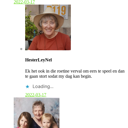
2022-03-17
C
o
HesterLeyNel
m
m
Ek het ook in die roetine verval om eers te speel en dan
e
te gaan stort sodat my dag kan begin.
n
t
Loading...
b
y
2022-03-17
p
o
s
t
a
u