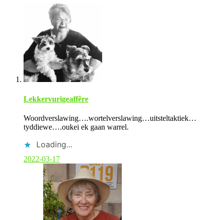
Lekkervurigeaffêre
Woordverslawing….wortelverslawing…uitsteltaktiek…
tyddiewe….oukei ek gaan warrel.
Loading...
2022-03-17