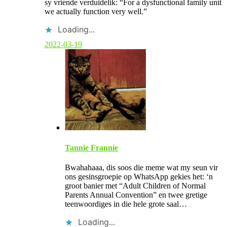
sy vriende verduidelik: “For a dysfunctional family unit
t
we actually function very well.”
b
y
Loading...
p
o
2022-03-19
s
t
a
u
t
h
o
r
Tannie Frannie
Bwahahaaa, dis soos die meme wat my seun vir
ons gesinsgroepie op WhatsApp gekies het: ‘n
groot banier met “Adult Children of Normal
Parents Annual Convention” en twee gretige
teenwoordiges in die hele grote saal…
Loading...