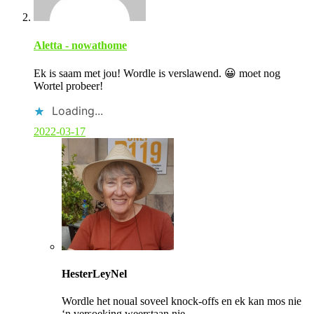
Aletta - nowathome
Ek is saam met jou! Wordle is verslawend. 😀 moet nog
Wortel probeer!
Loading...
2022-03-17
C
o
HesterLeyNel
m
m
Wordle het noual soveel knock-offs en ek kan mos nie
e
‘n versoeking weerstaan nie.