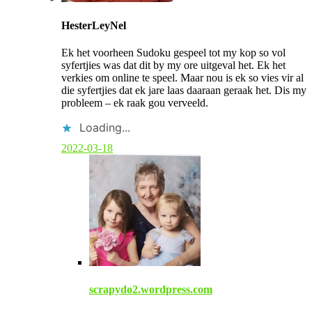
C
o
HesterLeyNel
m
m
Ek het voorheen Sudoku gespeel tot my kop so vol
e
syfertjies was dat dit by my ore uitgeval het. Ek het
n
verkies om online te speel. Maar nou is ek so vies vir al
t
die syfertjies dat ek jare laas daaraan geraak het. Dis my
b
probleem – ek raak gou verveeld.
y
p
Loading...
o
s
2022-03-18
t
a
u
t
h
o
r
scrapydo2.wordpress.com