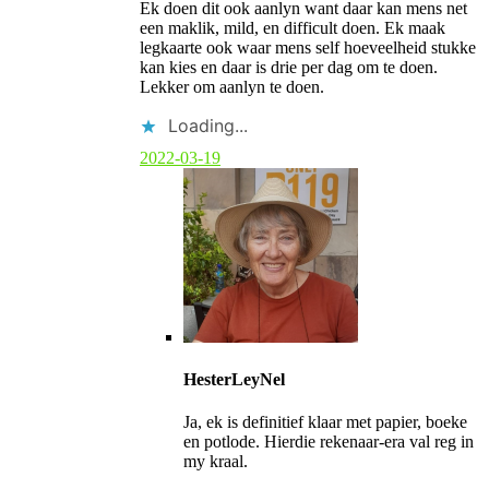
Ek doen dit ook aanlyn want daar kan mens net
een maklik, mild, en difficult doen. Ek maak
legkaarte ook waar mens self hoeveelheid stukke
kan kies en daar is drie per dag om te doen.
Lekker om aanlyn te doen.
Loading...
2022-03-19
C
o
HesterLeyNel
m
m
Ja, ek is definitief klaar met papier, boeke
e
en potlode. Hierdie rekenaar-era val reg in
n
my kraal.
t