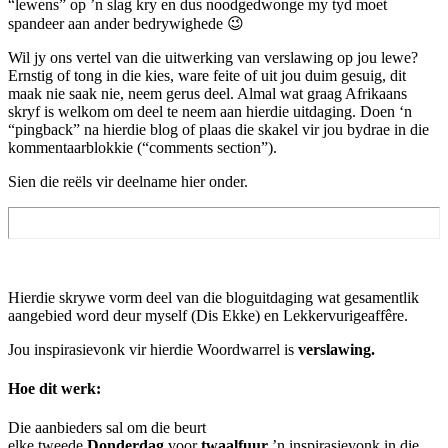
“lewens” op ’n slag kry en dus noodgedwonge my tyd moet
spandeer aan ander bedrywighede 😉
Wil jy ons vertel van die uitwerking van verslawing op jou lewe?
Ernstig of tong in die kies, ware feite of uit jou duim gesuig, dit
maak nie saak nie, neem gerus deel. Almal wat graag Afrikaans
skryf is welkom om deel te neem aan hierdie uitdaging. Doen ‘n
“pingback” na hierdie blog of plaas die skakel vir jou bydrae in die
kommentaarblokkie (“comments section”).
Sien die reëls vir deelname hier onder.
Hierdie skrywe vorm deel van die bloguitdaging wat gesamentlik
aangebied word deur myself (Dis Ekke) en Lekkervurigeaffêre.
Jou inspirasievonk vir hierdie Woordwarrel is
verslawing.
Hoe dit werk:
Die aanbieders sal om die beurt
elke tweede
Donderdag
voor
twaalfuur
’n inspirasievonk in die