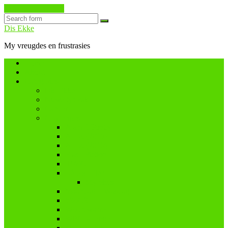
Skip to the content
Search
Dis Ekke
My vreugdes en frustrasies
Home
About
Categories
Dis Ekke
Nuwe tydvak
Cancer
Challenges
A and I Poetry
A – Z (2016)
A – Z (2018)
Flash Fiction
IBMC
Lê-Jou-Eier
My eiers
Maandag = Wasdag
#SoCS
Woordwarrel
WPChallenge
#WWWP5k