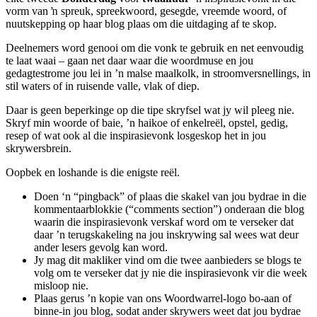
vorm van ŉ spreuk, spreekwoord, gesegde, vreemde woord, of
nuutskepping op haar blog plaas om die uitdaging af te skop.
Deelnemers word genooi om die vonk te gebruik en net eenvoudig
te laat waai – gaan net daar waar die woordmuse en jou
gedagtestrome jou lei in ’n malse maalkolk, in stroomversnellings, in
stil waters of in ruisende valle, vlak of diep.
Daar is geen beperkinge op die tipe skryfsel wat jy wil pleeg nie.
Skryf min woorde of baie, ’n haikoe of enkelreël, opstel, gedig,
resep of wat ook al die inspirasievonk losgeskop het in jou
skrywersbrein.
Oopbek en loshande is die enigste reël.
Doen ‘n “pingback” of plaas die skakel van jou bydrae in die
kommentaarblokkie (“comments section”) onderaan die blog
waarin die inspirasievonk verskaf word om te verseker dat
daar ’n terugskakeling na jou inskrywing sal wees wat deur
ander lesers gevolg kan word.
Jy mag dit makliker vind om die twee aanbieders se blogs te
volg om te verseker dat jy nie die inspirasievonk vir die week
misloop nie.
Plaas gerus ’n kopie van ons Woordwarrel-logo bo-aan of
binne-in jou blog, sodat ander skrywers weet dat jou bydrae