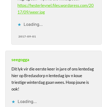
https://hesterleynel.files.wordpress.com/20
17/09/weer.jpg
Loading...
2017-09-01
seegogga
Dit lyk vir die eerste keer in jare of ons lentedag
hier op Bredasdorp n lentedag ipv n koue
triestige winterdag gaan wees. Hoop joune is
ook!
Loading...