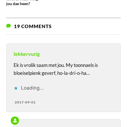
jou dae heen?
19 COMMENTS
lekkervurig
Ek is vrolik saam met jou. My toonnaels is
bloeiselpienk geverf, ho-la-dri-o-ha…
Loading...
2017-09-01