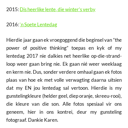
2015:
Dis heerlike lente, die winter’s verby
2016:
‘n Soete Lentedag
Hierdie jaar gaan ek vroegoggend die beginsel van “the
power of positive thinking” toepas en kyk of my
lentedag 2017 nie dalkies net heerlike op-die-strand-
loop weer gaan bring nie. Ek gaan nié weer weeklaag
en kerm nie. Dus, sonder verdere omhaal gaan ek fotos
plaas van hoe ek met volle verwagting daarna uitsien
dat my EN jou lentedag sal vertoon. Hierdie is my
gunstelingkleure (helder geel, diep oranje, skreeu-rooi),
die kleure van die son. Alle fotos spesiaal vir ons
geneem, hier in ons kontrei, deur my gunsteling
fotograaf. Dankie Karen.