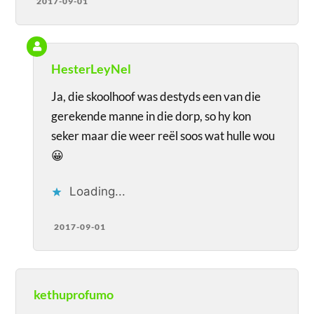
2017-09-01
HesterLeyNel
Ja, die skoolhoof was destyds een van die
gerekende manne in die dorp, so hy kon
seker maar die weer reël soos wat hulle wou
😀
Loading...
2017-09-01
kethuprofumo