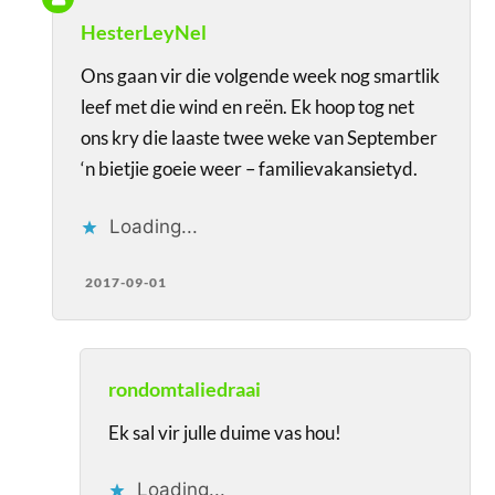
HesterLeyNel
Ons gaan vir die volgende week nog smartlik
leef met die wind en reën. Ek hoop tog net
ons kry die laaste twee weke van September
‘n bietjie goeie weer – familievakansietyd.
Loading...
2017-09-01
rondomtaliedraai
Ek sal vir julle duime vas hou!
Loading...