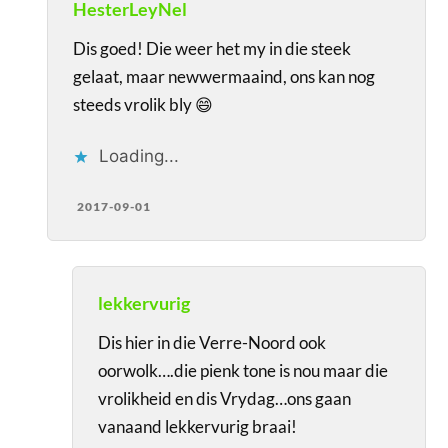
HesterLeyNel
Dis goed! Die weer het my in die steek
gelaat, maar newwermaaind, ons kan nog
steeds vrolik bly 😄
Loading...
2017-09-01
lekkervurig
Dis hier in die Verre-Noord ook
oorwolk….die pienk tone is nou maar die
vrolikheid en dis Vrydag…ons gaan
vanaand lekkervurig braai!