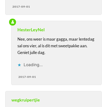
2017-09-01
HesterLeyNel
Nee, ons weer is maar gagga, maar lentedag
sal ons vier, al is dit met sweetpakke aan.
Geniet julle dag.
Loading...
2017-09-01
wegkruipertjie