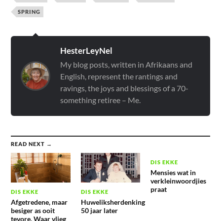
SPRING
HesterLeyNel
My blog posts, written in Afrikaans and
English, represent the rantings and
ravings, the joys and blessings of a 70-
something retiree – Me.
READ NEXT →
DIS EKKE
Mensies wat in
verkleinwoordjies
praat
DIS EKKE
DIS EKKE
Afgetredene, maar
Huweliksherdenking
besiger as ooit
50 jaar later
tevore. Waar vlieg