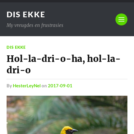
DIS EKKE
My vreugdes en frustrasies
DIS EKKE
Hol-la-dri-o-ha, hol-la-
dri-o
by
HesterLeyNel
on
2017-09-01