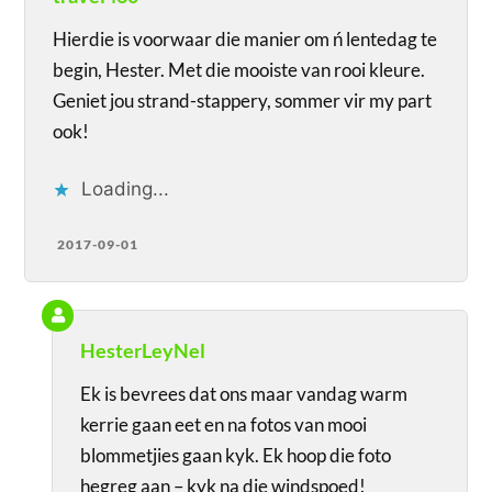
Hierdie is voorwaar die manier om ń lentedag te
begin, Hester. Met die mooiste van rooi kleure.
Geniet jou strand-stappery, sommer vir my part
ook!
Loading...
2017-09-01
HesterLeyNel
Ek is bevrees dat ons maar vandag warm
kerrie gaan eet en na fotos van mooi
blommetjies gaan kyk. Ek hoop die foto
hegreg aan – kyk na die windspoed!