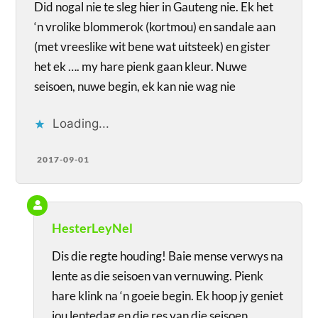
Did nogal nie te sleg hier in Gauteng nie. Ek het
‘n vrolike blommerok (kortmou) en sandale aan
(met vreeslike wit bene wat uitsteek) en gister
het ek …. my hare pienk gaan kleur. Nuwe
seisoen, nuwe begin, ek kan nie wag nie
Loading...
2017-09-01
HesterLeyNel
Dis die regte houding! Baie mense verwys na
lente as die seisoen van vernuwing. Pienk
hare klink na ‘n goeie begin. Ek hoop jy geniet
jou lentedag en die res van die seisoen.