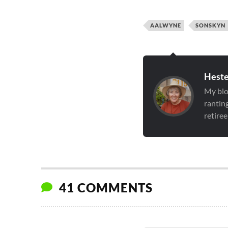
AALWYNE
SONSKYN
Hest
My blo
rantin
retiree
41 COMMENTS