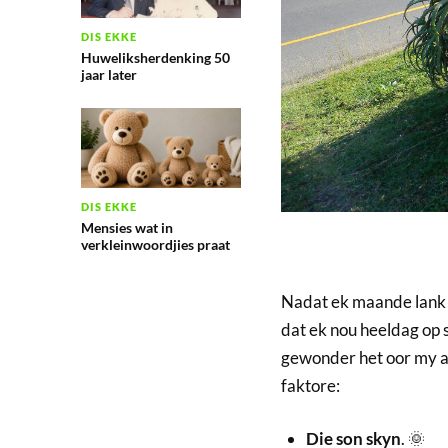
DIS EKKE
Huweliksherdenking 50
jaar later
DIS EKKE
Mensies wat in
verkleinwoordjies praat
Nadat ek maande lank 
dat ek nou heeldag op 
gewonder het oor my af
faktore:
Die son skyn
. 🌞