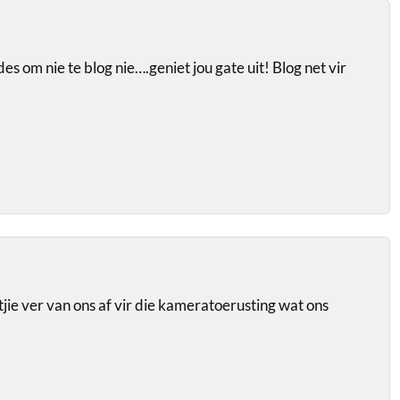
es om nie te blog nie….geniet jou gate uit! Blog net vir
ietjie ver van ons af vir die kameratoerusting wat ons