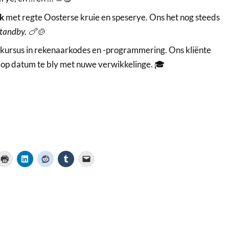
ok
met regte Oosterse kruie en speserye. Ons het nog steeds
tandby. 🍗🍲
 kursus in rekenaarkodes en -programmering. Ons kliënte
op datum te bly met nuwe verwikkelinge. 🎓