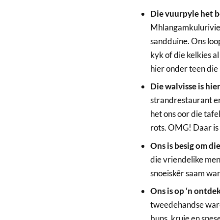
Die vuurpyle het 
Mhlangamkulurivier
sandduine. Ons loop
kyk of die kelkies a
hier onder teen di
Die walvisse is hie
strandrestaurant en
het ons oor die tafe
rots. OMG! Daar is ‘
Ons is besig om die
die vriendelike men
snoeiskêr saam wan
Ons is op ‘n ontde
tweedehandse ware,
buns, kruie en spes