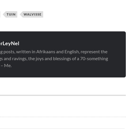
TUIN
WALVISSE
erLeyNel
g posts, written in Afrikaans and English, represent the
gs and ravings, the joys and blessings of a 70-something
 – Me.