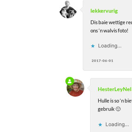
lekkervurig
Dis baie wettige red
ons ‘n walvis foto!
Loading...
2017-06-01
HesterLeyNel
Hulle is so ‘n b
gebruik 🙂
Loading...