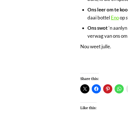
Ons leer om te ko
daai bottel
Eno
op
s
Ons swot
‘n aanlyn
verwag van ons om 
Nou weet julle.
Share this:
Like this: