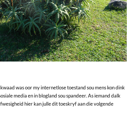
kwaad was oor my internetlose toestand sou mens kon dink
sosiale media en in blogland sou spandeer. As iemand dalk
wesigheid hier kan julle dit toeskryf aan die volgende