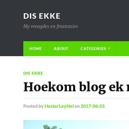
DIS EKKE
My vreugdes en frustrasies
HOME
ABOUT
CATEGORIES
DIS EKKE
Hoekom blog ek 
Posted
by
HesterLeyNel
on
2017-06-01