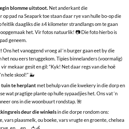
begin blomme uitstoot.
Net anderkant die
 op pad na Seapark toe staan daar rye van hulle bo-op die
 feitlik daagliks die ±4 kilometer strandlangs om te gaan
l oopgemaak het. Vir fotos natuurlik! 📷 Die foto hierbo is
e pad geneem.
r!
Ons het vanoggend vroeg al ‘n burger gaan eet by die
 het nou eers teruggekom. Tipies binnelanders (voormalig)
l vir mekaar gesit en gil: “Kyk! Net daar regs van die hoë
n hele skool!” 🐳
 tuin te herplant
met behulp van die kwekery in die dorp en
se wat pragtige plante op hulle sypaadjies het. Ons vat ‘n
neer ons in die woonbuurt rondstap. 🌺
kkingsreis deur die winkels
in die dorpe rondom ons:
 vars plaasmelk, ou boeke, vars vrugte en groente, chelsea
erye, en … en … 🍅🍏