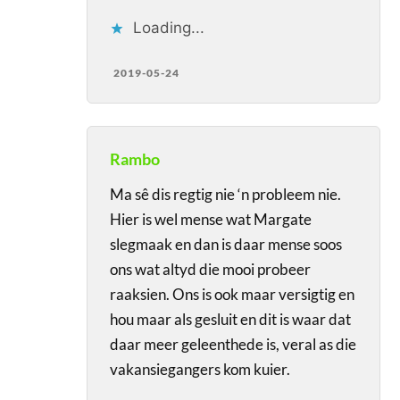
Loading...
2019-05-24
Rambo
Ma sê dis regtig nie ‘n probleem nie.
Hier is wel mense wat Margate
slegmaak en dan is daar mense soos
ons wat altyd die mooi probeer
raaksien. Ons is ook maar versigtig en
hou maar als gesluit en dit is waar dat
daar meer geleenthede is, veral as die
vakansiegangers kom kuier.