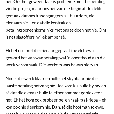
het. Ons het geweet daar is probleme met die betaling
vir die projek, maar ons het van die begin af duidelik
gemaak dat ons tussengangers is – huurders, nie
eienaars nie – en dat die kontrak en
betalingsooreenkoms niks met ons te doen het nie. Ons
is net slagoffers, wil ek amper sê.
Ek het ook met die eienaar gepraat toe ek bewus
geword het van wanbetaling wat ‘n oponthoud aan die
werk veroorsaak. Die werkers was bewus hiervan.
Nou is die werk klaar en hulle het skynbaar nie die
laaste betaling ontvang nie. Toe kom kla hulle by my en
sê dat die eienaar hulle telefoonnommer geblokkeer
het. Ek het hom ook probeer bel en raai-raai-riepa – ek
kon ook nie deurkom nie. Dan, sê die hoofman so ewe,