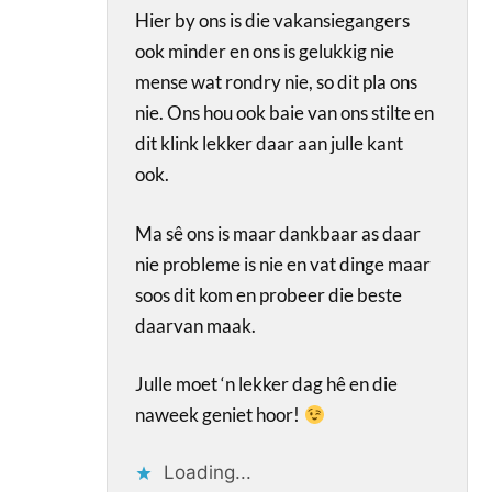
Hier by ons is die vakansiegangers
ook minder en ons is gelukkig nie
mense wat rondry nie, so dit pla ons
nie. Ons hou ook baie van ons stilte en
dit klink lekker daar aan julle kant
ook.
Ma sê ons is maar dankbaar as daar
nie probleme is nie en vat dinge maar
soos dit kom en probeer die beste
daarvan maak.
Julle moet ‘n lekker dag hê en die
naweek geniet hoor!
Loading...