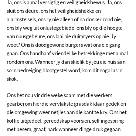
Ja, ons is almal versigtig en veiligheidsbewus. Ja, ons
sluit ons deure, ons het veiligheidshekke en
alarmstelsels, ons ry nie alleen of na donker rond nie,
ons bly weg uit onlustegebiede, ons bly op die hoogte
van nuusgebeure, ons laai nie duimryers op nie. Jy
weet? Ons is doodgewone burgers wat ons eie gang
gaan. Ons handhaaf vriendelike betrekkinge met almal
rondom ons. Wanneer jy dan skielik by jou eie huis aan
so ‘n bedreiging blootgestel word, kom dit nogal as ‘n
skok.
Ons het nou vir drie weke saam met die werkers
gearbei om hierdie vervlakste grasdak klaar gedek en
die omgewing weer netjies aan die kant te kry. Ons het
koffie uitgedeel, gereedskap voorsien, self ingespring
met besem, graaf, hark wanneer dinge druk gegaan