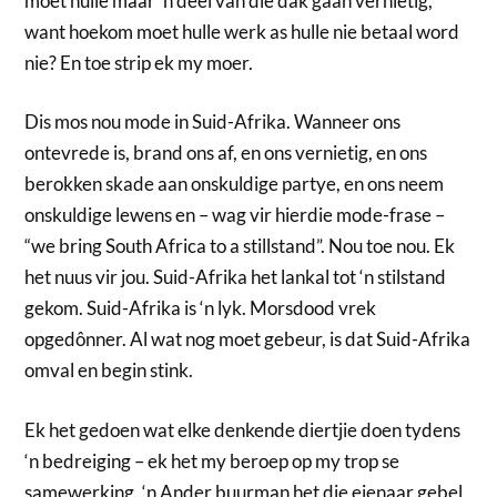
moet hulle maar ‘n deel van die dak gaan vernietig,
want hoekom moet hulle werk as hulle nie betaal word
nie? En toe strip ek my moer.
Dis mos nou mode in Suid-Afrika. Wanneer ons
ontevrede is, brand ons af, en ons vernietig, en ons
berokken skade aan onskuldige partye, en ons neem
onskuldige lewens en – wag vir hierdie mode-frase –
“we bring South Africa to a stillstand”. Nou toe nou. Ek
het nuus vir jou. Suid-Afrika het lankal tot ‘n stilstand
gekom. Suid-Afrika is ‘n lyk. Morsdood vrek
opgedônner. Al wat nog moet gebeur, is dat Suid-Afrika
omval en begin stink.
Ek het gedoen wat elke denkende diertjie doen tydens
‘n bedreiging – ek het my beroep op my trop se
samewerking. ‘n Ander buurman het die eienaar gebel