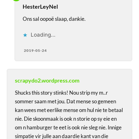
HesterLeyNel
Ons sal oopoë slaap, dankie.
Loading...
2019-05-24
scrapydo2.wordpress.com
Shucks this story stinks! Nou strip my m..r
sommer saam met jou. Dat mense so gemeen
kan wees met eerlike mense om hul nie te betaal
nie. Die skoonmaak is ook n storie op sy eie en
om n hamburger te eet is ook nie sleg nie. Innige
simpatie vir julle aan daardie kant van die