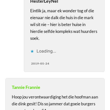
HesterLeyNel
Eintlik ja, maar ek wonder tog of die
eienaar nie dalk die huis in die mark
wil sit nie – hier is beter huise in
hierdie selfde kompleks wat huurders
soek.
Loading...
2019-05-24
Tannie Frannie
Hoop jou verontwaardiging het die hoofman aan
die dink gesit! Dis so jammer dat goeie burgers