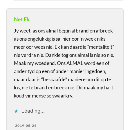
Net Ek
Jy weet, as ons almal begin afbrand en afbreek
as ons ongelukkig is sal hier oor ‘n week niks
meer oor wees nie. Ek kan daardie “mentaliteit”
nie verdra nie. Dankie tog ons almal is nie so nie.
Maak my woedend. Ons ALMAL word een of
ander tyd op een of ander manier ingedoen,
maar daar is “beskaafde” maniere om dit op te
los, nie te brand en breek nie. Dit maak my hart
koud vir mense se swaarkry.
Loading...
2019-05-24