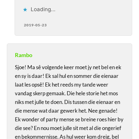
Loading...
2019-05-23
Rambo
Sjoe! Ma sê volgende keer moet jy net bel en ek
en sy is daar! Ek sal hul en sommer die eienaar
laat les opsê! Ek het reeds my tande weer
vandag skerp gemaak. Die hele storie het mos
niks met julle te doen. Dis tussen die eienaar en
die mense wat daar gewerk het. Nee genade!
Ek wonder of party mense se breine roes hier by
die see? En nou moet julle sit met al die ongerief
en bekommernisse. As hul weer kom dreig, bel