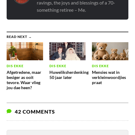
ravings, the joys and blessings of a 70-
something retiree – Me.
READ NEXT →
DIS EKKE
DIS EKKE
DIS EKKE
Afgetredene, maar
Huweliksherdenking
Mensies wat in
besiger as ooit
50 jaar later
verkleinwoordjies
tevore. Waar vlieg
praat
jou dae heen?
42 COMMENTS