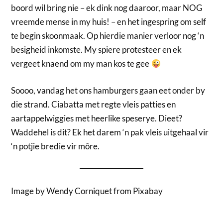
boord wil bring nie – ek dink nog daaroor, maar NOG
vreemde mense in my huis! – en het ingespring om self
te begin skoonmaak. Op hierdie manier verloor nog ‘n
besigheid inkomste. My spiere protesteer en ek
vergeet knaend om my man kos te gee
Soooo, vandag het ons hamburgers gaan eet onder by
die strand. Ciabatta met regte vleis patties en
aartappelwiggies met heerlike speserye. Dieet?
Waddehel is dit? Ek het darem ‘n pak vleis uitgehaal vir
‘n potjie bredie vir môre.
Image by Wendy Corniquet from Pixabay