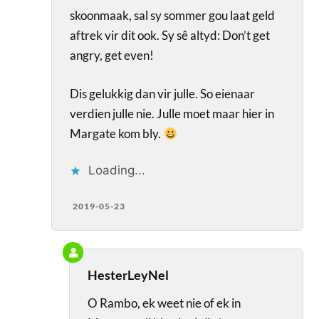
skoonmaak, sal sy sommer gou laat geld
aftrek vir dit ook. Sy sê altyd: Don’t get
angry, get even!
Dis gelukkig dan vir julle. So eienaar
verdien julle nie. Julle moet maar hier in
Margate kom bly.
Loading...
2019-05-23
HesterLeyNel
O Rambo, ek weet nie of ek in