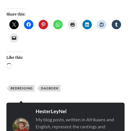
Share this:
Like this:
BEDREIGING
DAGBOEK
HesterLeyNel
My blog posts, written in Afrikaans and
English, represent the rantings and