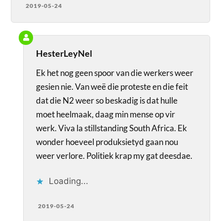
2019-05-24
HesterLeyNel
Ek het nog geen spoor van die werkers weer
gesien nie. Van weë die proteste en die feit
dat die N2 weer so beskadig is dat hulle
moet heelmaak, daag min mense op vir
werk. Viva la stillstanding South Africa. Ek
wonder hoeveel produksietyd gaan nou
weer verlore. Politiek krap my gat deesdae.
Loading...
2019-05-24