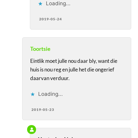
Loading...
2019-05-24
Toortsie
Eintlik moet julle nou daar bly, want die
huis is nou reg en julle het die ongerief
daarvan verduur.
Loading...
2019-05-23