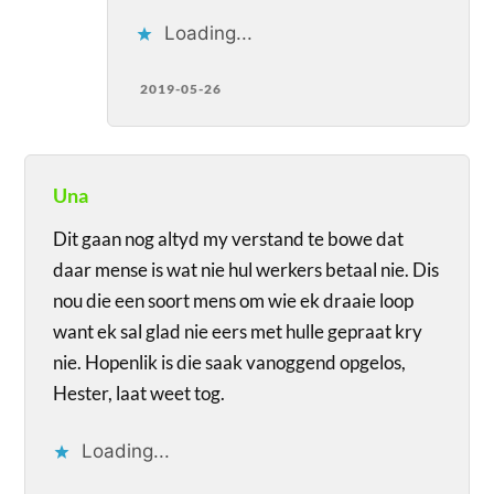
Loading...
2019-05-26
Una
Dit gaan nog altyd my verstand te bowe dat
daar mense is wat nie hul werkers betaal nie. Dis
nou die een soort mens om wie ek draaie loop
want ek sal glad nie eers met hulle gepraat kry
nie. Hopenlik is die saak vanoggend opgelos,
Hester, laat weet tog.
Loading...