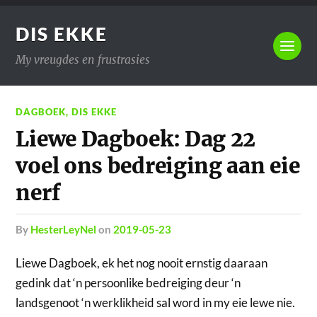
DIS EKKE
My vreugdes en frustrasies
DAGBOEK
,
DIS EKKE
Liewe Dagboek: Dag 22
voel ons bedreiging aan eie
nerf
by
HesterLeyNel
on
2019-05-23
Liewe Dagboek, ek het nog nooit ernstig daaraan
gedink dat ‘n persoonlike bedreiging deur ‘n
landsgenoot ‘n werklikheid sal word in my eie lewe nie.