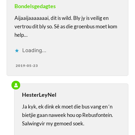
Bondelsgedagtes
Aijaaijaaaaaaai, dit is wild. Bly jy is veilig en
vertrou dit bly so. Sê as die groenbus moet kom
help…
Loading...
2019-05-23
HesterLeyNel
Ja kyk, ek dink ek moet die bus vang en ‘n
bietjie gaan naweek hou op Rebusfontein.
Salwingvir my gemoed soek.