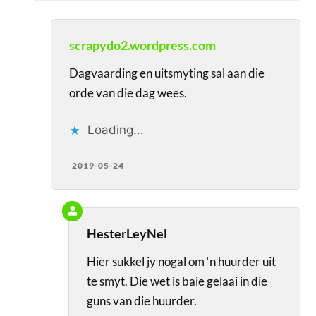
scrapydo2.wordpress.com
Dagvaarding en uitsmyting sal aan die
orde van die dag wees.
Loading...
2019-05-24
HesterLeyNel
Hier sukkel jy nogal om ‘n huurder uit
te smyt. Die wet is baie gelaai in die
guns van die huurder.