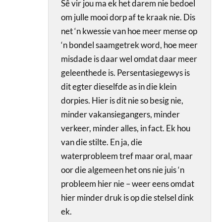
Sê vir jou ma ek het darem nie bedoel
om julle mooi dorp af te kraak nie. Dis
net ‘n kwessie van hoe meer mense op
‘n bondel saamgetrek word, hoe meer
misdade is daar wel omdat daar meer
geleenthede is. Persentasiegewys is
dit egter dieselfde as in die klein
dorpies. Hier is dit nie so besig nie,
minder vakansiegangers, minder
verkeer, minder alles, in fact. Ek hou
van die stilte. En ja, die
waterprobleem tref maar oral, maar
oor die algemeen het ons nie juis ‘n
probleem hier nie – weer eens omdat
hier minder druk is op die stelsel dink
ek.