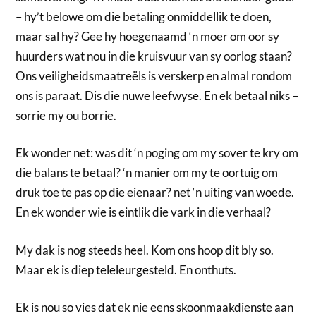
– hy’t belowe om die betaling onmiddellik te doen,
maar sal hy? Gee hy hoegenaamd ‘n moer om oor sy
huurders wat nou in die kruisvuur van sy oorlog staan?
Ons veiligheidsmaatreëls is verskerp en almal rondom
ons is paraat. Dis die nuwe leefwyse. En ek betaal niks –
sorrie my ou borrie.
Ek wonder net: was dit ‘n poging om my sover te kry om
die balans te betaal? ‘n manier om my te oortuig om
druk toe te pas op die eienaar? net ‘n uiting van woede.
En ek wonder wie is eintlik die vark in die verhaal?
My dak is nog steeds heel. Kom ons hoop dit bly so.
Maar ek is diep teleleurgesteld. En onthuts.
Ek is nou so vies dat ek nie eens skoonmaakdienste aan