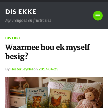
DIS EKKE
My vreugdes en frustrasies
DIS EKKE
Waarmee hou ek myself
besig?
by
HesterLeyNel
on
2017-04-23