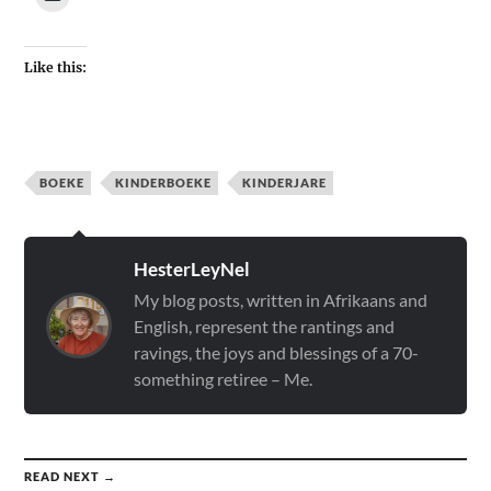
Like this:
BOEKE
KINDERBOEKE
KINDERJARE
HesterLeyNel
My blog posts, written in Afrikaans and
English, represent the rantings and
ravings, the joys and blessings of a 70-
something retiree – Me.
READ NEXT →