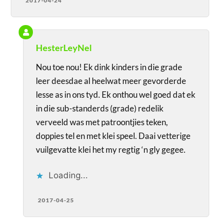
2017-04-24
HesterLeyNel
Nou toe nou! Ek dink kinders in die grade
leer deesdae al heelwat meer gevorderde
lesse as in ons tyd. Ek onthou wel goed dat ek
in die sub-standerds (grade) redelik
verveeld was met patroontjies teken,
doppies tel en met klei speel. Daai vetterige
vuilgevatte klei het my regtig ‘n gly gegee.
Loading...
2017-04-25