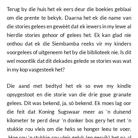
Terug by die huis het ek eers deur die boekies geblaai
om die prente te bekyk. Daarna het ek die name van
die stories gelees en gewèèt dat ek iewers in my lewe al
hierdie stories gehoor of gelees het. Ek kan glad nie
onthou dat ek die Siembamba reeks vir my kinders
voorgelees of uitgeneem het by die biblioteek nie. Is dit
wel moontlik dat dit dekades gelede se stories was wat
in my kop vasgesteek het?
Die aand met bedtyd het ek so ewe my kindle
opsygestoot en die storie van die drie goue granate
gelees. Dit was bekend, ja, sò bekend. Ek moes lag oor
die feit dat Koning Sugswaar meer as ‘n duisend
kilometer te perd deur ‘n donker bos gery het met ‘n
stukkie rou vleis om die heks se honger leeu te voer.
Hoe sou ‘n stukkie rou vleis gelyk (en geruik) het na al