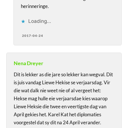
herinneringe.
Loading...
2017-04-24
Nena Dreyer
Dit is lekker as die jare so lekker kan wegval. Dit
is juis vandag Liewe Hekise se verjaarsdag. Vir
die wat dalk nie weet nie of al vergeet het:
Hekse mag hulle eie verjaarsdae kies waarop
Liewe Heksie die twee en veertigste dag van
April gekies het. Karel Kat het diplomaties
voorgestel dat sy dit na 24 April verander.