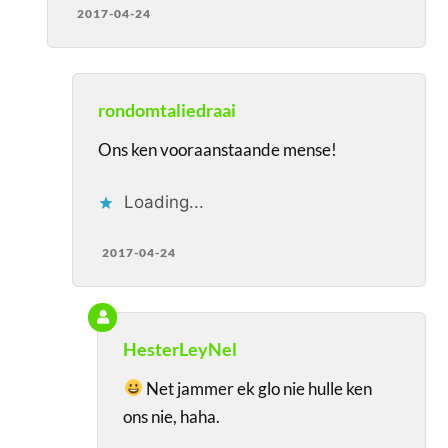
2017-04-24
rondomtaliedraai
Ons ken vooraanstaande mense!
Loading...
2017-04-24
HesterLeyNel
Net jammer ek glo nie hulle ken
ons nie, haha.