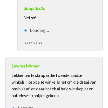
ddupl3ss1s
Net so!
Loading...
2017-04-25
Lewies Mymer
Lekker om te skrop in die tweedehandse
winkels.Hospice se winkel is net om die draai van
ons huis af, en daar het ek al baie winskopies en
nuttelose strontjies gekoop.