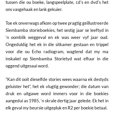
tussen die ou boeke, langspeelplate, cd’s en dvd’s het
ons vasgehaak en lank gekuier.
Toe ek onverwags afkom op twee pragtig geïllustreerde
Siembamba storieboekies, het sestig jaar se leeftyd in
‘n oomblik weggeval en ek was weer vyf jaar oud.
Ongeduldig het ek in die sitkamer gestaan en trippel
voor die ou Echo radiogram, wagtend dat my ma
inskakel op Siembamba Storietyd wat elfuur in die
oggend uitgesaai word.
“Kan dit ooit dieselfde stories wees waarna ek destyds
geluister het”, het ek vlugtig gewonder; die datum van
druk en uitgawe word immers voor in die boekies
aangedui as 1985, ‘n skrale dertig jaar gelede. Ek het in
elk geval my beursie uitgepluk en R2 per boekie betaal.