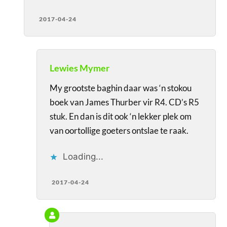
2017-04-24
Lewies Mymer
My grootste baghin daar was ‘n stokou
boek van James Thurber vir R4. CD’s R5
stuk. En dan is dit ook ‘n lekker plek om
van oortollige goeters ontslae te raak.
Loading...
2017-04-24