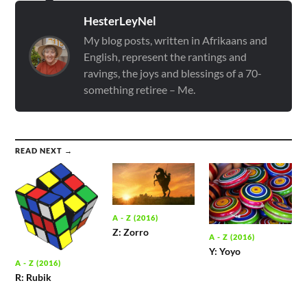
HesterLeyNel
My blog posts, written in Afrikaans and
English, represent the rantings and
ravings, the joys and blessings of a 70-
something retiree – Me.
READ NEXT →
A - Z (2016)
Z: Zorro
A - Z (2016)
Y: Yoyo
A - Z (2016)
R: Rubik