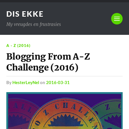
DIS EKKE
My vreugdes en frustrasies
A - Z (2016)
Blogging From A-Z
Challenge (2016)
by
HesterLeyNel
on
2016-03-31