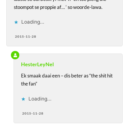
stoompot se proppie af… ‘ so woorde-lawa.
Loading...
2015-11-28
HesterLeyNel
Ek smaak daai een – dis beter as “the shit hit
the fan”
Loading...
2015-11-28