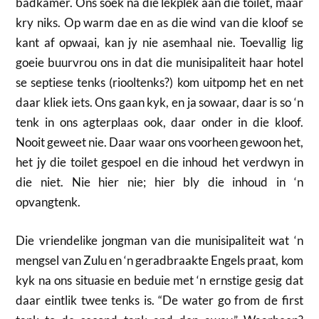
badkamer. Ons soek na die lekplek aan die toilet, maar
kry niks. Op warm dae en as die wind van die kloof se
kant af opwaai, kan jy nie asemhaal nie. Toevallig lig
goeie buurvrou ons in dat die munisipaliteit haar hotel
se septiese tenks (riooltenks?) kom uitpomp het en net
daar kliek iets. Ons gaan kyk, en ja sowaar, daar is so ‘n
tenk in ons agterplaas ook, daar onder in die kloof.
Nooit geweet nie. Daar waar ons voorheen gewoon het,
het jy die toilet gespoel en die inhoud het verdwyn in
die niet. Nie hier nie; hier bly die inhoud in ‘n
opvangtenk.
Die vriendelike jongman van die munisipaliteit wat ‘n
mengsel van Zulu en ‘n geradbraakte Engels praat, kom
kyk na ons situasie en beduie met ‘n ernstige gesig dat
daar eintlik twee tenks is. “De water go from de first