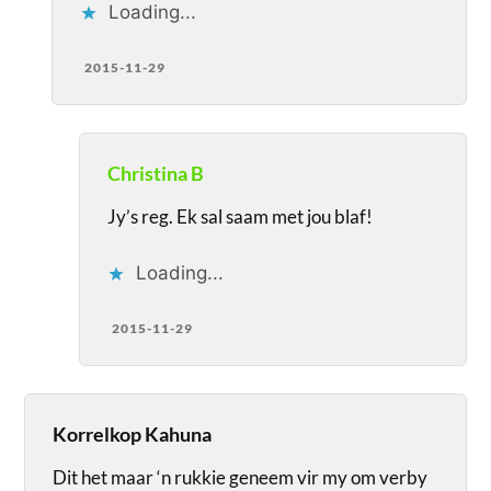
Loading...
2015-11-29
Christina B
Jy’s reg. Ek sal saam met jou blaf!
Loading...
2015-11-29
Korrelkop Kahuna
Dit het maar ‘n rukkie geneem vir my om verby