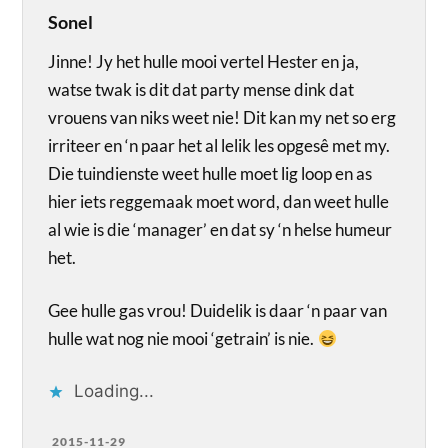
Sonel
Jinne! Jy het hulle mooi vertel Hester en ja,
watse twak is dit dat party mense dink dat
vrouens van niks weet nie! Dit kan my net so erg
irriteer en ‘n paar het al lelik les opgesê met my.
Die tuindienste weet hulle moet lig loop en as
hier iets reggemaak moet word, dan weet hulle
al wie is die ‘manager’ en dat sy ‘n helse humeur
het.
Gee hulle gas vrou! Duidelik is daar ‘n paar van
hulle wat nog nie mooi ‘getrain’ is nie.
Loading...
2015-11-29