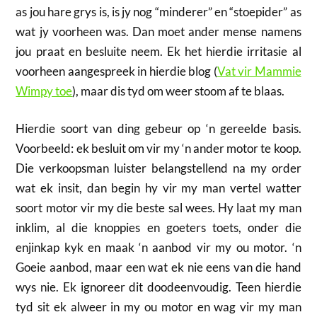
as jou hare grys is, is jy nog “minderer” en “stoepider” as
wat jy voorheen was. Dan moet ander mense namens
jou praat en besluite neem. Ek het hierdie irritasie al
voorheen aangespreek in hierdie blog (
Vat vir Mammie
Wimpy toe
), maar dis tyd om weer stoom af te blaas.
Hierdie soort van ding gebeur op ‘n gereelde basis.
Voorbeeld: ek besluit om vir my ‘n ander motor te koop.
Die verkoopsman luister belangstellend na my order
wat ek insit, dan begin hy vir my man vertel watter
soort motor vir my die beste sal wees. Hy laat my man
inklim, al die knoppies en goeters toets, onder die
enjinkap kyk en maak ‘n aanbod vir my ou motor. ‘n
Goeie aanbod, maar een wat ek nie eens van die hand
wys nie. Ek ignoreer dit doodeenvoudig. Teen hierdie
tyd sit ek alweer in my ou motor en wag vir my man