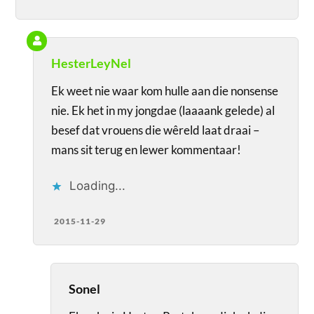
HesterLeyNel
Ek weet nie waar kom hulle aan die nonsense
nie. Ek het in my jongdae (laaaank gelede) al
besef dat vrouens die wêreld laat draai –
mans sit terug en lewer kommentaar!
Loading...
2015-11-29
Sonel