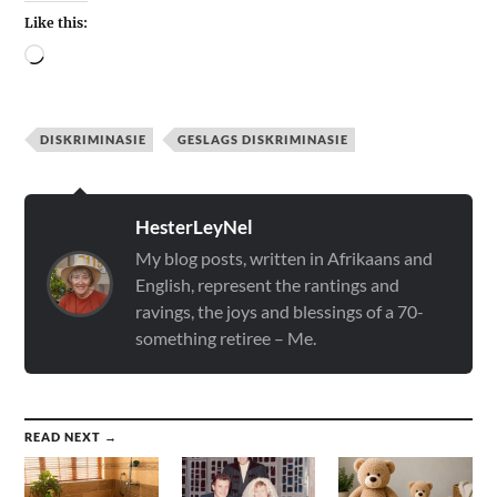
Like this:
DISKRIMINASIE
GESLAGS DISKRIMINASIE
HesterLeyNel
My blog posts, written in Afrikaans and
English, represent the rantings and
ravings, the joys and blessings of a 70-
something retiree – Me.
READ NEXT →