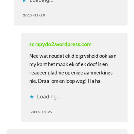
Loading...
2015-11-29
scrapydo2.wordpress.com
Nee wat noudat ek die grysheid ook aan
my kant het maak ek of ek doof is en
reageer gladnie op enige aanmerkings
nie. Draai om en loop weg! Ha ha
Loading...
2015-11-29