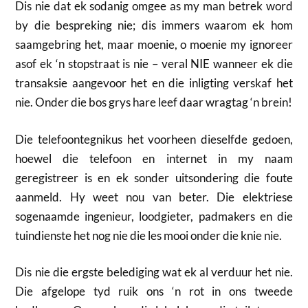
Dis nie dat ek sodanig omgee as my man betrek word
by die bespreking nie; dis immers waarom ek hom
saamgebring het, maar moenie, o moenie my ignoreer
asof ek ‘n stopstraat is nie – veral NIE wanneer ek die
transaksie aangevoor het en die inligting verskaf het
nie. Onder die bos grys hare leef daar wragtag ‘n brein!
Die telefoontegnikus het voorheen dieselfde gedoen,
hoewel die telefoon en internet in my naam
geregistreer is en ek sonder uitsondering die foute
aanmeld. Hy weet nou van beter. Die elektriese
sogenaamde ingenieur, loodgieter, padmakers en die
tuindienste het nog nie die les mooi onder die knie nie.
Dis nie die ergste belediging wat ek al verduur het nie.
Die afgelope tyd ruik ons ‘n rot in ons tweede