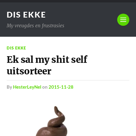
DIS EKKE
My vreugdes en frustrasies
DIS EKKE
Ek sal my shit self
uitsorteer
by
HesterLeyNel
on
2015-11-28