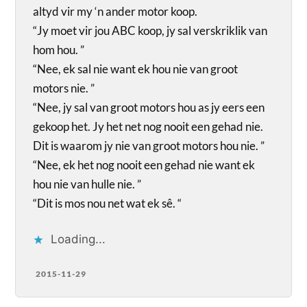
altyd vir my ‘n ander motor koop.
“Jy moet vir jou ABC koop, jy sal verskriklik van
hom hou. ”
“Nee, ek sal nie want ek hou nie van groot
motors nie. ”
“Nee, jy sal van groot motors hou as jy eers een
gekoop het. Jy het net nog nooit een gehad nie.
Dit is waarom jy nie van groot motors hou nie. ”
“Nee, ek het nog nooit een gehad nie want ek
hou nie van hulle nie. ”
“Dit is mos nou net wat ek sê. “
Loading...
2015-11-29