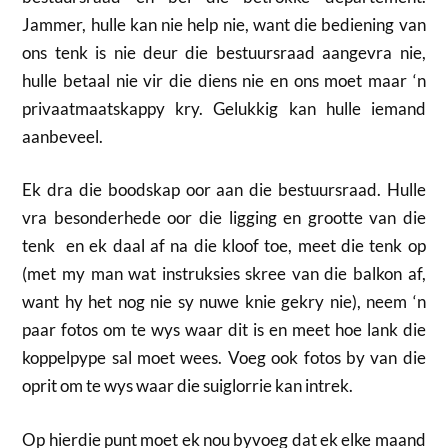
Jammer, hulle kan nie help nie, want die bediening van
ons tenk is nie deur die bestuursraad aangevra nie,
hulle betaal nie vir die diens nie en ons moet maar ‘n
privaatmaatskappy kry. Gelukkig kan hulle iemand
aanbeveel.
Ek dra die boodskap oor aan die bestuursraad. Hulle
vra besonderhede oor die ligging en grootte van die
tenk en ek daal af na die kloof toe, meet die tenk op
(met my man wat instruksies skree van die balkon af,
want hy het nog nie sy nuwe knie gekry nie), neem ‘n
paar fotos om te wys waar dit is en meet hoe lank die
koppelpype sal moet wees. Voeg ook fotos by van die
oprit om te wys waar die suiglorrie kan intrek.
Op hierdie punt moet ek nou byvoeg dat ek elke maand