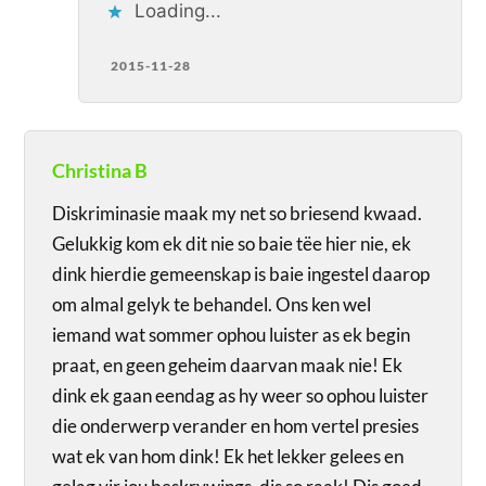
Loading...
2015-11-28
Christina B
Diskriminasie maak my net so briesend kwaad.
Gelukkig kom ek dit nie so baie tëe hier nie, ek
dink hierdie gemeenskap is baie ingestel daarop
om almal gelyk te behandel. Ons ken wel
iemand wat sommer ophou luister as ek begin
praat, en geen geheim daarvan maak nie! Ek
dink ek gaan eendag as hy weer so ophou luister
die onderwerp verander en hom vertel presies
wat ek van hom dink! Ek het lekker gelees en