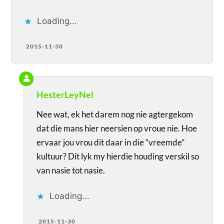
Loading...
2015-11-30
HesterLeyNel
Nee wat, ek het darem nog nie agtergekom
dat die mans hier neersien op vroue nie. Hoe
ervaar jou vrou dit daar in die “vreemde”
kultuur? Dit lyk my hierdie houding verskil so
van nasie tot nasie.
Loading...
2015-11-30