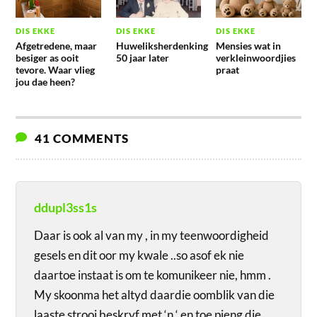
DIS EKKE
DIS EKKE
DIS EKKE
Afgetredene, maar
Huweliksherdenking
Mensies wat in
besiger as ooit
50 jaar later
verkleinwoordjies
tevore. Waar vlieg
praat
jou dae heen?
41 COMMENTS
ddupl3ss1s
Daar is ook al van my , in my teenwoordigheid
gesels en dit oor my kwale ..so asof ek nie
daartoe instaat is om te komunikeer nie, hmm .
My skoonma het altyd daardie oomblik van die
laaste strooi beskryf met ‘n ‘ en toe pieng die