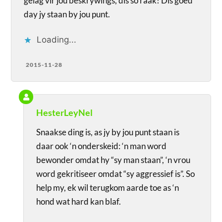
gelag vir jou beskrywings, dis so raak! Dis goed
day jy staan by jou punt.
Loading...
2015-11-28
HesterLeyNel
Snaakse ding is, as jy by jou punt staan is
daar ook ‘n onderskeid: ‘n man word
bewonder omdat hy “sy man staan”, ‘n vrou
word gekritiseer omdat “sy aggressief is”. So
help my, ek wil terugkom aarde toe as ‘n
hond wat hard kan blaf.