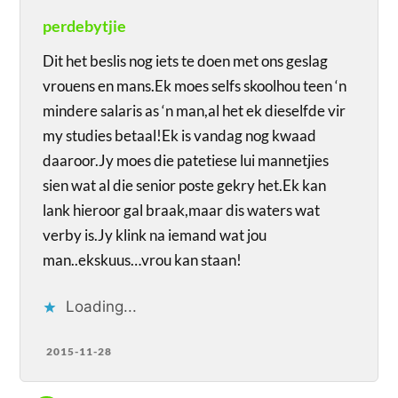
perdebytjie
Dit het beslis nog iets te doen met ons geslag
vrouens en mans.Ek moes selfs skoolhou teen ‘n
mindere salaris as ‘n man,al het ek dieselfde vir
my studies betaal!Ek is vandag nog kwaad
daaroor.Jy moes die patetiese lui mannetjies
sien wat al die senior poste gekry het.Ek kan
lank hieroor gal braak,maar dis waters wat
verby is.Jy klink na iemand wat jou
man..ekskuus…vrou kan staan!
Loading...
2015-11-28