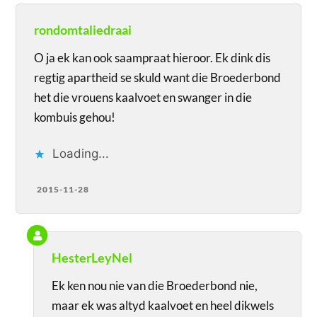
rondomtaliedraai
O ja ek kan ook saampraat hieroor. Ek dink dis
regtig apartheid se skuld want die Broederbond
het die vrouens kaalvoet en swanger in die
kombuis gehou!
Loading...
2015-11-28
HesterLeyNel
Ek ken nou nie van die Broederbond nie,
maar ek was altyd kaalvoet en heel dikwels