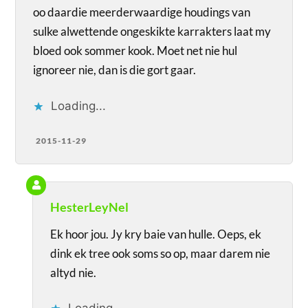
oo daardie meerderwaardige houdings van
sulke alwettende ongeskikte karrakters laat my
bloed ook sommer kook. Moet net nie hul
ignoreer nie, dan is die gort gaar.
Loading...
2015-11-29
HesterLeyNel
Ek hoor jou. Jy kry baie van hulle. Oeps, ek
dink ek tree ook soms so op, maar darem nie
altyd nie.