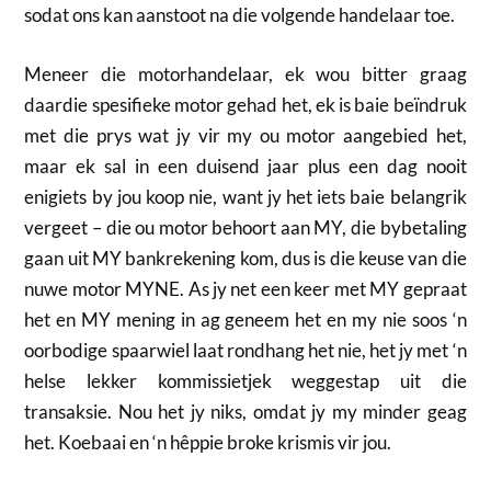
sodat ons kan aanstoot na die volgende handelaar toe.
Meneer die motorhandelaar, ek wou bitter graag
daardie spesifieke motor gehad het, ek is baie beïndruk
met die prys wat jy vir my ou motor aangebied het,
maar ek sal in een duisend jaar plus een dag nooit
enigiets by jou koop nie, want jy het iets baie belangrik
vergeet – die ou motor behoort aan MY, die bybetaling
gaan uit MY bankrekening kom, dus is die keuse van die
nuwe motor MYNE. As jy net een keer met MY gepraat
het en MY mening in ag geneem het en my nie soos ‘n
oorbodige spaarwiel laat rondhang het nie, het jy met ‘n
helse lekker kommissietjek weggestap uit die
transaksie. Nou het jy niks, omdat jy my minder geag
het. Koebaai en ‘n hêppie broke krismis vir jou.