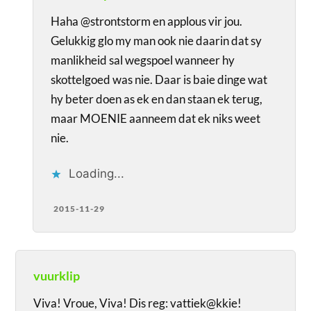
Haha @strontstorm en applous vir jou.
Gelukkig glo my man ook nie daarin dat sy
manlikheid sal wegspoel wanneer hy
skottelgoed was nie. Daar is baie dinge wat
hy beter doen as ek en dan staan ek terug,
maar MOENIE aanneem dat ek niks weet
nie.
Loading...
2015-11-29
vuurklip
Viva! Vroue, Viva! Dis reg: vattiek@kkie!