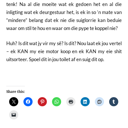
tenk! Na al die moeite wat ek gedoen het en al die
inligting wat ek deurgestuur het, is ek in so ‘n mate van
“mindere” belang dat ek nie die suiglorrie kan beduie
waar om stil te hou en waar om die pype te koppel nie?
Huh? Is dit wat jy vir my sê? Is dit? Nou laat ek jou vertel
– ek KAN my eie motor koop en ek KAN my eie shit
uitsorteer. Spoel dit in jou toilet af en suig dit op.
Share this: