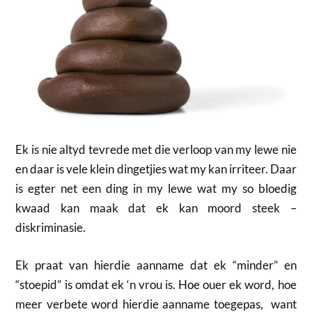
Ek is nie altyd tevrede met die verloop van my lewe nie
en daar is vele klein dingetjies wat my kan irriteer. Daar
is egter net een ding in my lewe wat my so bloedig
kwaad kan maak dat ek kan moord steek –
diskriminasie.
Ek praat van hierdie aanname dat ek “minder” en
“stoepid” is omdat ek ‘n vrou is. Hoe ouer ek word, hoe
meer verbete word hierdie aanname toegepas, want