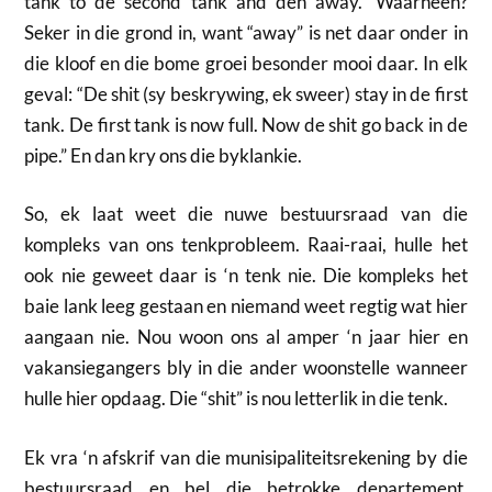
tank to de second tank and den away.” Waarheen?
Seker in die grond in, want “away” is net daar onder in
die kloof en die bome groei besonder mooi daar. In elk
geval: “De shit (sy beskrywing, ek sweer) stay in de first
tank. De first tank is now full. Now de shit go back in de
pipe.” En dan kry ons die byklankie.
So, ek laat weet die nuwe bestuursraad van die
kompleks van ons tenkprobleem. Raai-raai, hulle het
ook nie geweet daar is ‘n tenk nie. Die kompleks het
baie lank leeg gestaan en niemand weet regtig wat hier
aangaan nie. Nou woon ons al amper ‘n jaar hier en
vakansiegangers bly in die ander woonstelle wanneer
hulle hier opdaag. Die “shit” is nou letterlik in die tenk.
Ek vra ‘n afskrif van die munisipaliteitsrekening by die
bestuursraad en bel die betrokke departement.