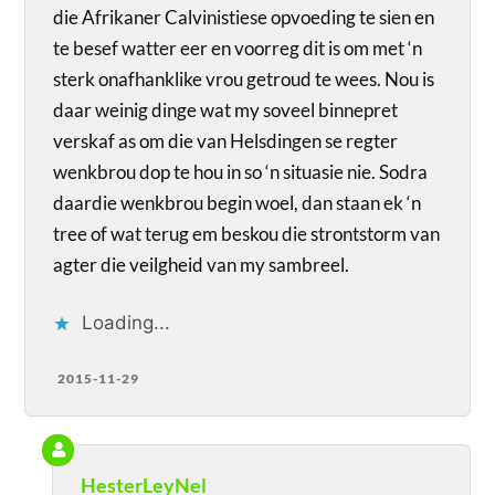
die Afrikaner Calvinistiese opvoeding te sien en
te besef watter eer en voorreg dit is om met ‘n
sterk onafhanklike vrou getroud te wees. Nou is
daar weinig dinge wat my soveel binnepret
verskaf as om die van Helsdingen se regter
wenkbrou dop te hou in so ‘n situasie nie. Sodra
daardie wenkbrou begin woel, dan staan ek ‘n
tree of wat terug em beskou die strontstorm van
agter die veilgheid van my sambreel.
Loading...
2015-11-29
HesterLeyNel