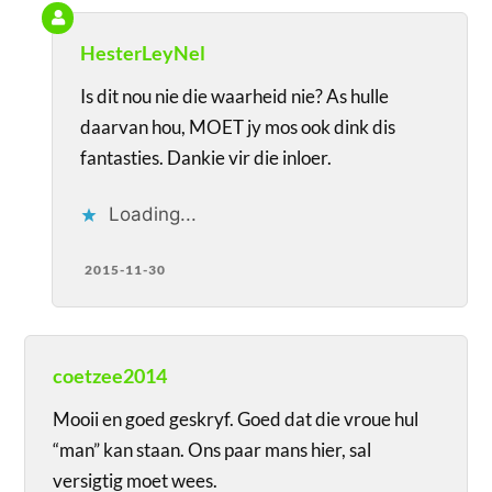
HesterLeyNel
Is dit nou nie die waarheid nie? As hulle
daarvan hou, MOET jy mos ook dink dis
fantasties. Dankie vir die inloer.
Loading...
2015-11-30
coetzee2014
Mooii en goed geskryf. Goed dat die vroue hul
“man” kan staan. Ons paar mans hier, sal
versigtig moet wees.