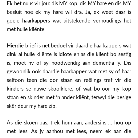
Ek het nuus vir jou: dis MY kop, dis MY hare en dis MY
besluit hoe ek my hare wil dra. Ja, ek weet daar is
goeie haarkappers wat uitstekende verhoudings het
met hulle kliënte.
Hierdie brief is net bedoel vir daardie haarkappers wat
dink al hulle kliënte is idiote en as die kliënt bo sestig
is, moet hy of sy noodwendig aan dementia ly. Dis
gewoonlik ook daardie haarkapper wat met sy of haar
selfoon teen die oor staan en reëlings tref vir die
kinders se nuwe skoolklere, of wat bo-oor my kop
staan en skinder met ‘n ander kliënt, terwyl die besige
skêr deur my hare zip.
As die skoen pas, trek hom aan, andersins … hou op
met lees. As jy aanhou met lees, neem ek aan die