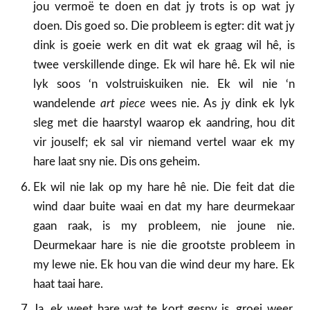
jou vermoë te doen en dat jy trots is op wat jy
doen. Dis goed so. Die probleem is egter: dit wat jy
dink is goeie werk en dit wat ek graag wil hê, is
twee verskillende dinge. Ek wil hare hê. Ek wil nie
lyk soos ‘n volstruiskuiken nie. Ek wil nie ‘n
wandelende
art piece
wees nie. As jy dink ek lyk
sleg met die haarstyl waarop ek aandring, hou dit
vir jouself; ek sal vir niemand vertel waar ek my
hare laat sny nie. Dis ons geheim.
Ek wil nie lak op my hare hê nie. Die feit dat die
wind daar buite waai en dat my hare deurmekaar
gaan raak, is my probleem, nie joune nie.
Deurmekaar hare is nie die grootste probleem in
my lewe nie. Ek hou van die wind deur my hare. Ek
haat taai hare.
Ja, ek weet hare wat te kort gesny is, groei weer.