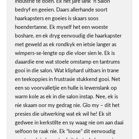
industrie te doen. Ek het jare lank ‘n Salon
bedryf en geeien. Daars allerhande soort
haarkapsters en goeies is skaars soos
hoendertanne. Ek myself het een woeste
boshare, en ek dryg eenvoudig die haarkapster
met geweld as ek rondkyk en ietsie langer as
wimpers-se-lengte op die vloer sien le. Ek is
daaardie ene wat stoele omstamp en tantrums
gooi in die salon. Wat kliphard uitbars in trane
en teekoppies in frustrasie stukkend gooi. Net
een so voorvalletjie en hulle is lewenslank op
warm kole as ek in die salon instap. Nee, ek is
nie skaam oor my gedrag nie. Glo my – dit het
presies die uitwerking wat ek wil he! Ek sit
gedwee in kerkstilte en sy waag nie om aan daai
selfoon te raak nie. Ek “loose” dit eenvoudig