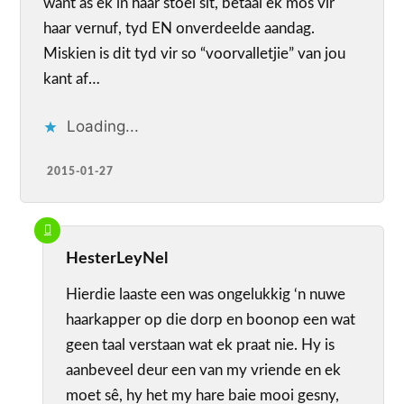
want as ek in haar stoel sit, betaal ek mos vir
haar vernuf, tyd EN onverdeelde aandag.
Miskien is dit tyd vir so “voorvalletjie” van jou
kant af…
Loading...
2015-01-27
HesterLeyNel
Hierdie laaste een was ongelukkig ‘n nuwe
haarkapper op die dorp en boonop een wat
geen taal verstaan wat ek praat nie. Hy is
aanbeveel deur een van my vriende en ek
moet sê, hy het my hare baie mooi gesny,