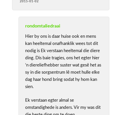
2015-01-02
rondomtaliedraai
Hier by ons is daar huise ook en mens
kan heeltemal onafhanklik wees tot dit
nodig is Ek verstaan heeltemal die diere
ding. Dis baie tragies, ons het egter hier
‘n diereliefhebber suster wat gesê het as
sy in die sorgsentrum lê moet hulle elke
dag haar hond bring sodat hy hom kan
sien.
Ek verstaan egter almal se
omstandighede is anders. Vir my was dit
die beste ding om te doen