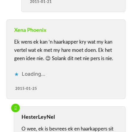
2015-01-21
Xena Phoenix
Ek wens ek kan ‘n haarkapper kry wat my kan
vertel wat ek met my hare moet doen. Ek het
geen idee nie. 😉 Solank dit net nie pers is nie.
Loading...
2015-01-25
HesterLeyNel
O wee, ek is bevrees ek en haarkappers sit