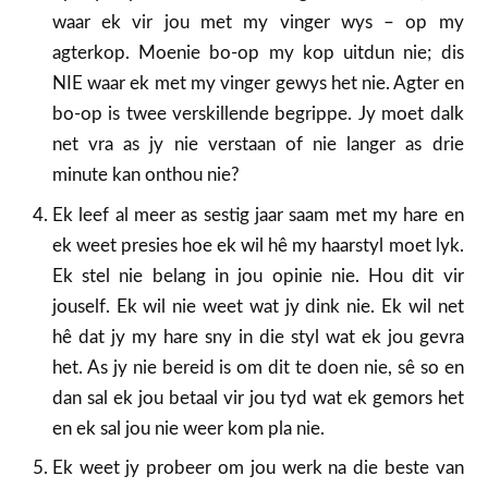
waar ek vir jou met my vinger wys – op my
agterkop. Moenie bo-op my kop uitdun nie; dis
NIE waar ek met my vinger gewys het nie. Agter en
bo-op is twee verskillende begrippe. Jy moet dalk
net vra as jy nie verstaan of nie langer as drie
minute kan onthou nie?
Ek leef al meer as sestig jaar saam met my hare en
ek weet presies hoe ek wil hê my haarstyl moet lyk.
Ek stel nie belang in jou opinie nie. Hou dit vir
jouself. Ek wil nie weet wat jy dink nie. Ek wil net
hê dat jy my hare sny in die styl wat ek jou gevra
het. As jy nie bereid is om dit te doen nie, sê so en
dan sal ek jou betaal vir jou tyd wat ek gemors het
en ek sal jou nie weer kom pla nie.
Ek weet jy probeer om jou werk na die beste van