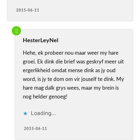
2015-06-11
HesterLeyNel
Hehe, ek probeer nou maar weer my hare
groei. Ek dink die brief was geskryf meer uit
ergerlikheid omdat mense dink as jy oud
word, is jy te dom om vir jouself te dink. My
hare mag dalk grys wees, maar my brein is
nog helder genoeg!
Loading...
2015-06-11