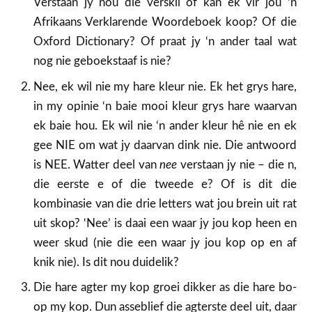
Verstaan jy nou die verskil of kan ek vir jou ‘n
Afrikaans Verklarende Woordeboek koop? Of die
Oxford Dictionary? Of praat jy ‘n ander taal wat
nog nie geboekstaaf is nie?
Nee, ek wil nie my hare kleur nie. Ek het grys hare,
in my opinie ‘n baie mooi kleur grys hare waarvan
ek baie hou. Ek wil nie ‘n ander kleur hê nie en ek
gee NIE om wat jy daarvan dink nie. Die antwoord
is NEE. Watter deel van
nee
verstaan jy nie – die n,
die eerste e of die tweede e? Of is dit die
kombinasie van die drie letters wat jou brein uit rat
uit skop? ‘Nee’ is daai een waar jy jou kop heen en
weer skud (nie die een waar jy jou kop op en af
knik nie). Is dit nou duidelik?
Die hare agter my kop groei dikker as die hare bo-
op my kop. Dun asseblief die agterste deel uit, daar