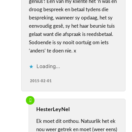
genius’! Een van my kliente het ‘n was en
droog bespreek en betaal tydens die
bespreking, wanneer sy opdaag, het sy
eenvoudig gesê, sy het haar beursie tuis
gelaat want die afspraak is reedsbetaal.
Sodoende is sy nooit oortuig om iets
‘anders’ te doen nie. x
Loading...
2015-02-01
HesterLeyNel
Ek moet dit onthou. Natuurlik het ek
nou weer getrek en moet (weer eens)