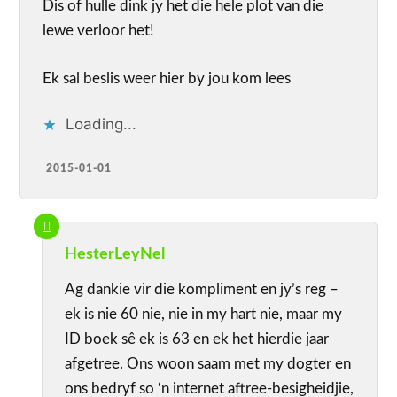
Dis of hulle dink jy het die hele plot van die
lewe verloor het!
Ek sal beslis weer hier by jou kom lees
Loading...
2015-01-01
HesterLeyNel
Ag dankie vir die kompliment en jy’s reg –
ek is nie 60 nie, nie in my hart nie, maar my
ID boek sê ek is 63 en ek het hierdie jaar
afgetree. Ons woon saam met my dogter en
ons bedryf so ‘n internet aftree-besigheidjie,