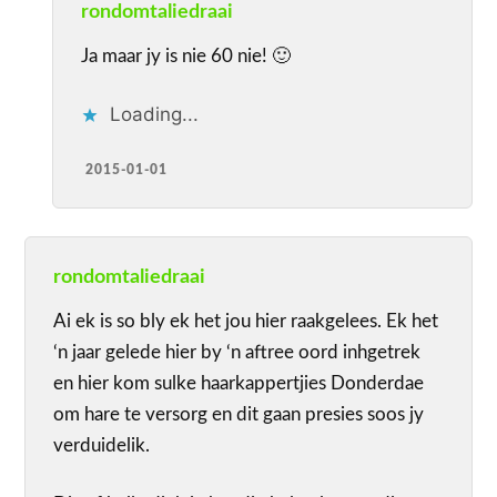
rondomtaliedraai
Ja maar jy is nie 60 nie! 🙂
Loading...
2015-01-01
rondomtaliedraai
Ai ek is so bly ek het jou hier raakgelees. Ek het
‘n jaar gelede hier by ‘n aftree oord inhgetrek
en hier kom sulke haarkappertjies Donderdae
om hare te versorg en dit gaan presies soos jy
verduidelik.