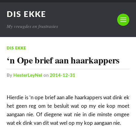
DIS EKKE
My vreugdes en frustrasies
DIS EKKE
‘n Ope brief aan haarkappers
by
HesterLeyNel
on
2014-12-31
Hierdie is ‘n ope brief aan alle haarkappers wat dink ek
het geen reg om te besluit wat op my eie kop moet
aangaan nie. Of diegene wat nie in die minste omgee
wat ek dink van dit wat wel op my kop aangaan nie.