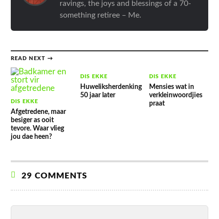
ravings, the joys and blessings of a 70-
something retiree – Me.
READ NEXT →
DIS EKKE
DIS EKKE
Huweliksherdenking
Mensies wat in
50 jaar later
verkleinwoordjies
DIS EKKE
praat
Afgetredene, maar
besiger as ooit
tevore. Waar vlieg
jou dae heen?
29 COMMENTS