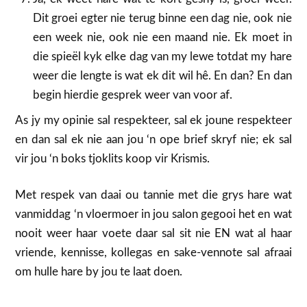
Dit groei egter nie terug binne een dag nie, ook nie
een week nie, ook nie een maand nie. Ek moet in
die spieël kyk elke dag van my lewe totdat my hare
weer die lengte is wat ek dit wil hê. En dan? En dan
begin hierdie gesprek weer van voor af.
As jy my opinie sal respekteer, sal ek joune respekteer
en dan sal ek nie aan jou ‘n ope brief skryf nie; ek sal
vir jou ‘n boks tjoklits koop vir Krismis.
Met respek van daai ou tannie met die grys hare wat
vanmiddag ‘n vloermoer in jou salon gegooi het en wat
nooit weer haar voete daar sal sit nie EN wat al haar
vriende, kennisse, kollegas en sake-vennote sal afraai
om hulle hare by jou te laat doen.