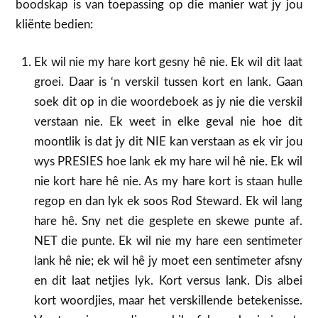
boodskap is van toepassing op die manier wat jy jou
kliënte bedien:
Ek wil nie my hare kort gesny hê nie. Ek wil dit laat
groei. Daar is ‘n verskil tussen kort en lank. Gaan
soek dit op in die woordeboek as jy nie die verskil
verstaan nie. Ek weet in elke geval nie hoe dit
moontlik is dat jy dit NIE kan verstaan as ek vir jou
wys PRESIES hoe lank ek my hare wil hê nie. Ek wil
nie kort hare hê nie. As my hare kort is staan hulle
regop en dan lyk ek soos Rod Steward. Ek wil lang
hare hê. Sny net die gesplete en skewe punte af.
NET die punte. Ek wil nie my hare een sentimeter
lank hê nie; ek wil hê jy moet een sentimeter afsny
en dit laat netjies lyk. Kort versus lank. Dis albei
kort woordjies, maar het verskillende betekenisse.