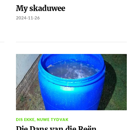
My skaduwee
2024-11-26
DIS EKKE
,
NUWE TYDVAK
Die Dans van die Reën