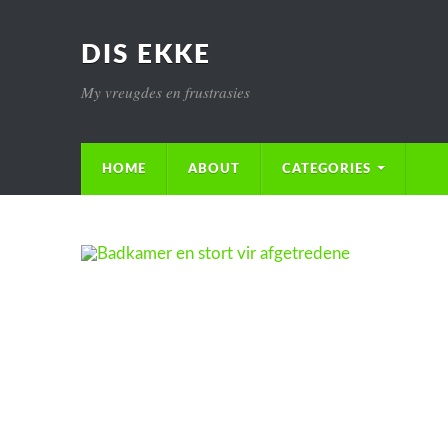
DIS EKKE
My vreugdes en frustrasies
HOME
ABOUT
CATEGORIES