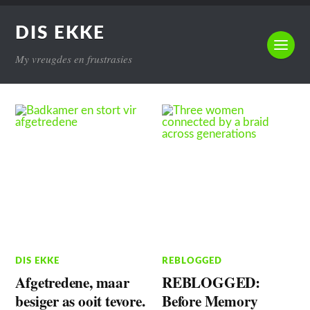
DIS EKKE
My vreugdes en frustrasies
DIS EKKE
REBLOGGED
Afgetredene, maar
REBLOGGED:
besiger as ooit tevore.
Before Memory