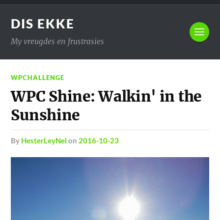
DIS EKKE
My vreugdes en frustrasies
WPCHALLENGE
WPC Shine: Walkin' in the
Sunshine
by
HesterLeyNel
on
2016-10-23