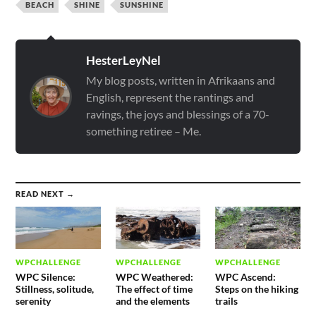
BEACH
SHINE
SUNSHINE
HesterLeyNel
My blog posts, written in Afrikaans and
English, represent the rantings and
ravings, the joys and blessings of a 70-
something retiree – Me.
READ NEXT →
WPCHALLENGE
WPCHALLENGE
WPCHALLENGE
WPC Silence:
WPC Weathered:
WPC Ascend:
Stillness, solitude,
The effect of time
Steps on the hiking
serenity
and the elements
trails