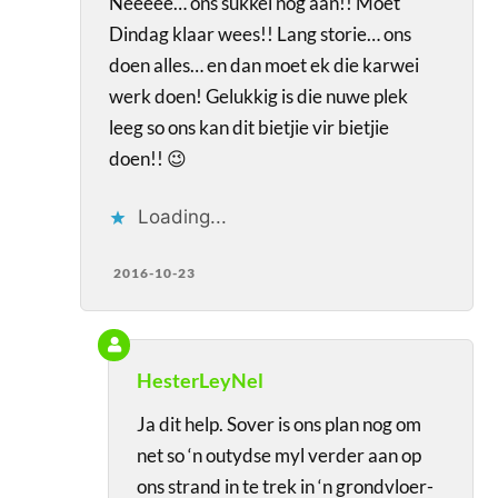
Neeeee… ons sukkel nog aan!! Moet
Dindag klaar wees!! Lang storie… ons
doen alles… en dan moet ek die karwei
werk doen! Gelukkig is die nuwe plek
leeg so ons kan dit bietjie vir bietjie
doen!! 😉
Loading...
2016-10-23
HesterLeyNel
Ja dit help. Sover is ons plan nog om
net so ‘n outydse myl verder aan op
ons strand in te trek in ‘n grondvloer-